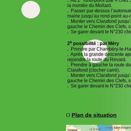
.
Au 2
rond-point (bar « chez 
la montée du Mollard.
.
Passer par-dessus l’autoroute, 
mairie jusqu’au rond-point au-d
.
Monter vers Clarafond jusqu’a
gauche le Chemin des Clefs, s
.
Se garer devant le N°230 chem
e
2
possibilité : par Méry
.
Prendre par Chambéry-le-Haut 
.
Après la grande descente aprè
rejoindre la route du Revard.
.
Prendre à gauche la route du 
Clarafond (clocher carré).
.
Monter vers Clarafond jusqu’a
gauche le Chemin des Clefs, s
.
Se garer devant le N°230 chem
O
Plan de situation