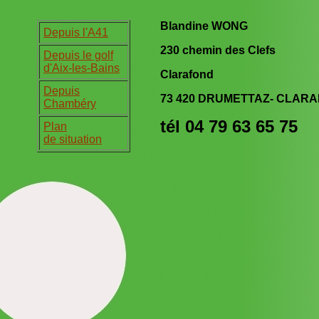
Blandine WONG
Depuis l'A41
230 chemin des Clefs
Depuis le golf
d'Aix-les-Bains
Clarafond
Depuis
73 420 DRUMETTAZ- CLAR
Chambéry
tél 04 79 63 65 75
Plan
de situation