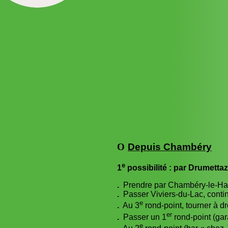
O
Depuis Chambéry
e
1
possibilité : par Drumetta
.
Prendre par Chambéry-le-Haut 
.
Passer Viviers-du-Lac, contin
e
.
Au 3
rond-point, tourner à d
er
.
Passer un 1
rond-point (gar
e